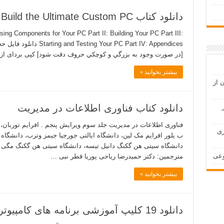
دانلود کتاب Build the Ultimate Custom PC
ing Components for Your PC Part II: Building Your PC Part III:
[در صورت وجود به بزرگي و كوچكي حروف دقت شود] کپی بردای از 
بیشتر بخوانید »
 از
دانلود کتاب فناوری اطلاعات در مدیریت
فناوری اطلاعات در مدیریت جلد سوم ویرایش پنجم . افرایم توربان، د
ری
ب یلور افرایم مک لین، دانشگاه ایالتی جورجیا جیمز وترب، دانشگ
دانشگاه سیتی هن گکنگ دانیل تیسه، دانشگاه سیتی هن گکنگ مگی ل
مترجمین: دکتر حمیدرضا ریاحی پوریا قطر نبی …
بیشتر بخوانید »
دانلود 19 کلیپ آموزشی برنامه های کامپیوتر