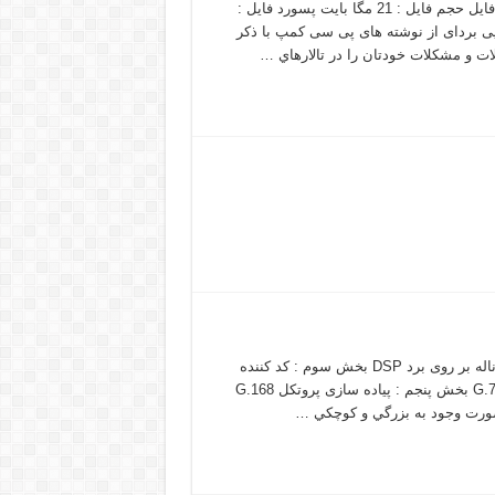
Recovery دانلود فیلم آموزش بازیابی اطلاعات به زبان ساده دانلود فایل حجم فایل : 21 مگا بايت پسورد فایل :
 کپی بردای از نوشته های پی سی کمپ با ذکر
ات و مشکلات خودتان را در تالارهاي …
بخش اول : پردازنده های DSP بخش دوم : پیاده سازی ارتباط چندکاناله بر روی برد DSP بخش سوم : کد کننده
های صحبت و استاندارد G.729 بخش چهارم : پیاده سازی پروتکل G.728 بخش پنجم : پیاده سازی پروتکل G.168