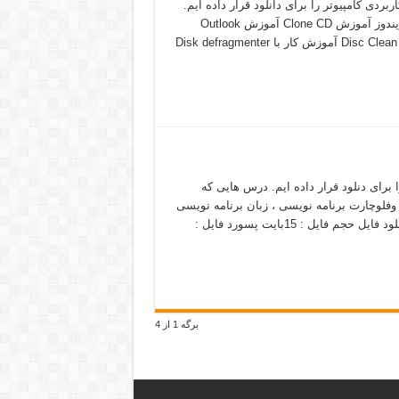
موزشی برنامه های کاربردی کامپیوتر را برای دانلود قرار داده ایم.
عناوین کلیپ ها به شرح زیر است: آموزش افزودن زبان فارسی به ویندوز آموزش Clone CD آموزش Outlook
آموزش کار با BS Player آموزش Crack Babylon آموزش کار با Disc Clean Up آموزش کار با Disk defragmenter
برنامه نویسی را برای دنلود قرار داده ایم. درس هایی که
 وفلوچارت برنامه نویسی ، زبان برنامه نویسی
پاسکل ،سی پلاس پلاس ساختمان داده و طراحی الگوریتمها و…. دانلود فایل حجم فایل : 15بايت پسورد فایل :
برگه 1 از 4