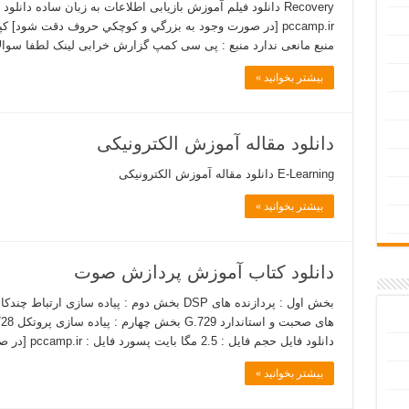
pccamp.ir [در صورت وجود به بزرگي و كوچكي حروف دقت شود]
منبع مانعی ندارد منبع : پی سی کمپ گزارش خرابی لینک لطفا سوال
بیشتر بخوانید »
دانلود مقاله آموزش الکترونیکی
E-Learning دانلود مقاله آموزش الکترونیکی
بیشتر بخوانید »
دانلود کتاب آموزش پردازش صوت
دانلود فایل حجم فایل : 2.5 مگا بايت پسورد فایل : pccamp.ir [در صورت وجود به بزرگي و كوچكي …
بیشتر بخوانید »