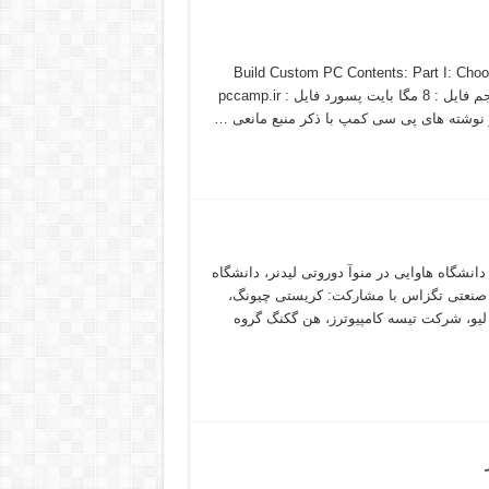
Build Custom PC Contents: Part I: Choos
Starting and Testing Your PC Part IV: Appendices دانلود فایل حجم فایل : 8 مگا بايت پسورد فایل : pccamp.ir
نوشته های پی سی کمپ با ذکر منبع مانعی …
انشگاه هاوایی در منوآ دوروتی لیدنر، دانشگاه
اه صنعتی تگزاس با مشارکت: کریستی چیونگ،
یو، شرکت تیسه کامپیوترز، هن گکنگ گروه