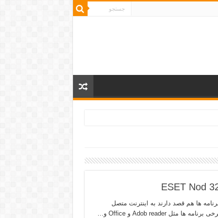
د اکثر برنامه ها هم قصد دارند به اینترنت متصل
شوند.برخی برنامه کلا کارشان با اینترنت است مثل مرورگر ها. اما برخی برنامه ها مثل Adob reader و Office و…