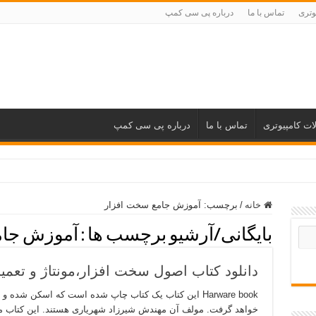
وتری
تماس با ما
درباره پی سی کمپ
ات کامپیوتری
تماس با ما
درباره پی سی کمپ
ول و رایتل
خانه
/
برچسب:
آموزش جامع سخت افزار
بایگانی/آرشیو برچسب ها :
آموزش جام
دانلود کتاب اصول سخت افزار،مونتاژ و تعم
Harware book این کتاب یک کتاب چاپ شده است که اسکن شده
خواهد گرفت. مولف آن مهندش شیرزاد شهریاری هستند. این کتاب مطا