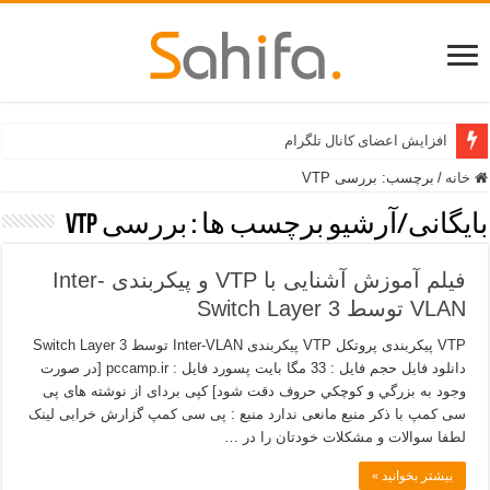
افزایش اعضای کانال تلگرام
خانه
/
برچسب:
بررسی VTP
بایگانی/آرشیو برچسب ها :
بررسی VTP
فیلم آموزش آشنایی با VTP و پیکربندی Inter-
VLAN توسط Switch Layer 3
VTP پیکربندی پروتکل VTP پیکربندی Inter-VLAN توسط Switch Layer 3
دانلود فایل حجم فایل : 33 مگا بايت پسورد فایل : pccamp.ir [در صورت
وجود به بزرگي و كوچكي حروف دقت شود] کپی بردای از نوشته های پی
سی کمپ با ذکر منبع مانعی ندارد منبع : پی سی کمپ گزارش خرابی لینک
لطفا سوالات و مشکلات خودتان را در …
بیشتر بخوانید »