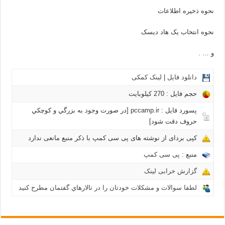
نحوه ذخیره اطلاعات
نحوه انتخاب یک هاد دیسک
و … .
دانلود فایل
|
لینک کمکی
حجم فایل : 270 کیلوبايت
پسورد فایل : pccamp.ir [در صورت وجود به بزرگي و كوچكي
حروف دقت شود]
کپی بردای از نوشته های پی سی کمپ با ذکر منبع مانعی ندارد
منبع :
پی سی کمپ
گزارش خرابی لینک
لطفا سوالات و مشکلات خودتان را در تالارهاي گفتمان مطرح کنید