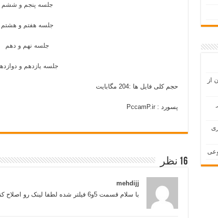
جلسه پنجم و ششم
جلسه هفتم و هشتم
جلسه نهم و دهم
جلسه یازدهم و دوازده
 از
حجم کلی فایل ها :204 مگابایت
پسورد : PccamP.ir
ری
16 نظر
mehdijj
با سلام قسمت 5و6 فیلتر شده لطفا لینک رو اصلاح کنید با تشکر.من منتظر هستم