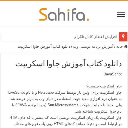
افزایش اعضای کانال تلگرام
خانه
/
آموزش برنامه نویسی وب
/
دانلود كتاب آموزش جاوا اسكريپت
دانلود كتاب آموزش جاوا اسكريپت
JavaScript
جاوا اسکریپت چیست؟
جاوا اسکریپت برای اولین بار توسط شرکت Netscape و با نام LiveScript
به عنوان نرم افزاری مفید جهت استفاده در دنیای وب به بازار عرضه شد
ولی بعدها با حمایت شرکت Sun Microsystems (پدید آورنده JAVA ) با
نام جاوا اسکریپت شناخته شد.
جاوا اسکریپت یک زبان اسکریپت نویسی است که بیشتر با کد هایHTML
در ارتباط است و دقیقا همانند کدهای HTML روی پلت فرم های مختلف