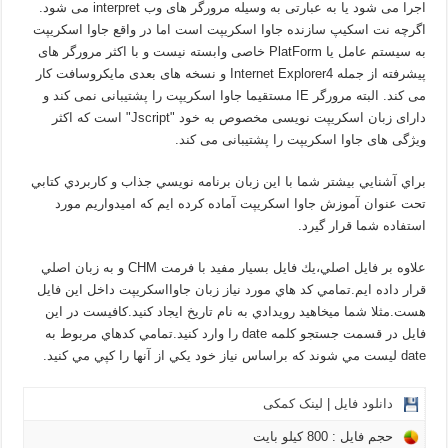
اجرا می شود یا به عبارتی به وسیله مرورگر های وب interpret می شود.
اگرچه نت اسکیپ سازنده جاوا اسکریپت است اما در واقع جاوا اسکریپت
به سیستم عامل یا PlatForm خاصی وابسته نیست و با اکثر مرورگر های
پیشرفته از جمله Internet Explorer4 و نسخه های بعدی مایکروسافت کار
می کند. البته مرورگر IE مستقیما جاوا اسکریپت را پشتیبانی نمی کند و
دارای زبان اسکریپت نویسی مخصوص به خود "Jscript" است که اکثر
وﻳﮋگی های جاوا اسکریپت را پشتیبانی می کند.
براي آشنايي بيشتر شما با اين زبان برنامه نويسي جذاب و كاربردي كتابي
تحت عنوان آموزش جاوا اسكريپت آماده كرده ايم كه اميدواريم مورد
استفاده شما قرار گيرد.
علاوه بر فايل اصلي،يك فايل بسيار مفيد با فرمت CHM و به زبان اصلي
قرار داده ايم.تمامي كد هاي مورد نياز زبان جاوااسكريپت داخل اين فايل
هست.مثلا شما ميخاهيد رويدادي به نام تاريخ ايجاد كنيد.كافيست در اين
فايل در قسمت جستجو كلمه date را وارد كنيد.تمامي كدهاي مربوط به
date ليست مي شوند كه براساس نياز خود يكي از آنها را كپي مي كنيد.
دانلود فایل
|
لینک کمکی
حجم فایل : 800 کیلو بايت