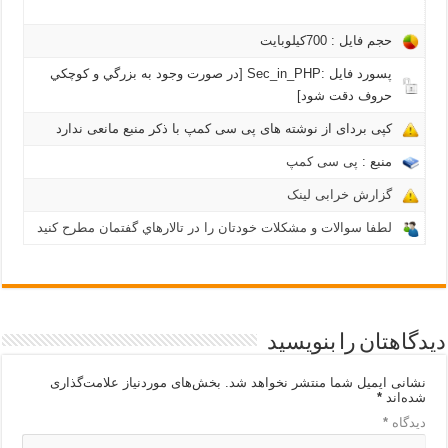
حجم فایل : 700کیلوبايت
پسورد فایل :Sec_in_PHP [در صورت وجود به بزرگي و كوچكي
حروف دقت شود]
کپی بردای از نوشته های پی سی کمپ با ذکر منبع مانعی ندارد
منبع :
پی سی کمپ
گزارش خرابی لینک
لطفا سوالات و مشکلات خودتان را در تالارهاي گفتمان مطرح کنید
دیدگاهتان را بنویسید
نشانی ایمیل شما منتشر نخواهد شد.
بخش‌های موردنیاز علامت‌گذاری
شده‌اند
*
دیدگاه
*