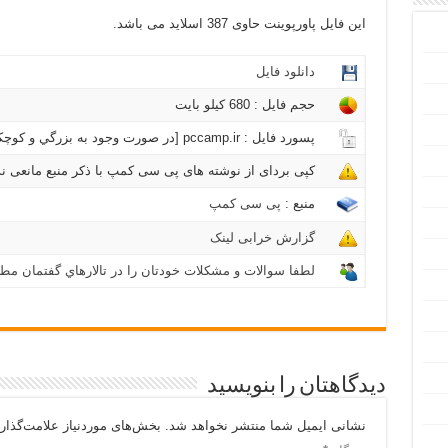
این فایل پاورپوینت حاوی 387 اسلاید می باشد.
دانلود فایل
حجم فایل : 680 کیلو بايت
پسورد فایل : pccamp.ir [در صورت وجود به بزرگي و كوچكي حروف دقت شود]
کپی بردای از نوشته های پی سی کمپ با ذکر منبع مانعی ند
منبع :
پی سی کمپ
گزارش خرابی لینک
لطفا سوالات و مشکلات خودتان را در تالارهاي گفتمان مطر
دیدگاهتان را بنویسید
نشانی ایمیل شما منتشر نخواهد شد.
بخش‌های موردنیاز علامت‌گذار