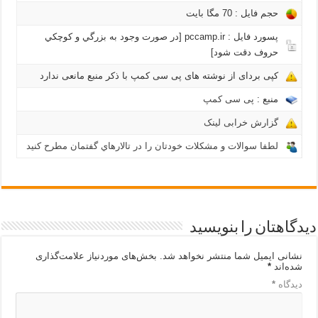
حجم فایل : 70 مگا بايت
پسورد فایل : pccamp.ir [در صورت وجود به بزرگي و كوچكي
حروف دقت شود]
کپی بردای از نوشته های پی سی کمپ با ذکر منبع مانعی ندارد
منبع :
پی سی کمپ
گزارش خرابی لینک
لطفا سوالات و مشکلات خودتان را در تالارهاي گفتمان مطرح کنید
دیدگاهتان را بنویسید
نشانی ایمیل شما منتشر نخواهد شد.
بخش‌های موردنیاز علامت‌گذاری
شده‌اند
*
دیدگاه
*