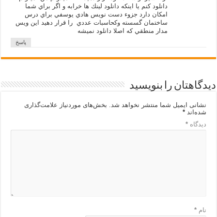
دانلود كنم يا اينكه دانلود لينك ها خرابه و اگر براي شما
امكان دارد جزوء دست نويس هادي يوسفي براي درس
ساختمان گسسته وكحاسبات عددي را قرار دهيد اين ويس
مدار منطقي كه اصلا دانلود نميشه
پاسخ
دیدگاهتان را بنویسید
نشانی ایمیل شما منتشر نخواهد شد.
بخش‌های موردنیاز علامت‌گذاری
شده‌اند
*
دیدگاه
*
نام
*