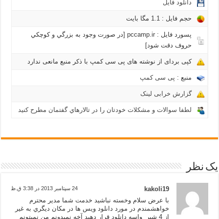
دانلود فایل
حجم فایل : 1.1 مگا بايت
پسورد فایل : pccamp.ir [در صورت وجود به بزرگي و كوچكي
حروف دقت شود]
کپی بردای از نوشته های پی سی کمپ با ذکر منبع مانعی ندارد
منبع :
پی سی کمپ
گزارش خرابی لینک
لطفا سوالات و مشکلات خودتان را در تالارهاي گفتمان مطرح کنید
یک نظر
kakoli19
24 سپتامبر 2013 در 3:38 ق.ظ
با عرض سلام وخسته نباشيد خدمت شما مدير محترم
خواهشمندم در مورد دانلود ويس ها در مكان ديگري به غير
از 4 شير واسه دانلود قرار دهيد آخه نميدونم من نميتونم