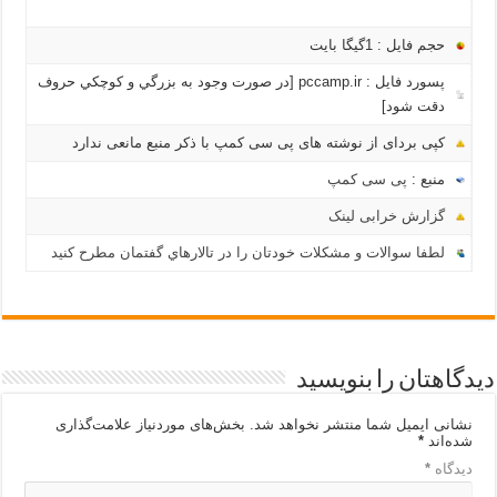
حجم فایل : 1گیگا بايت
پسورد فایل : pccamp.ir [در صورت وجود به بزرگي و كوچكي حروف
دقت شود]
کپی بردای از نوشته های پی سی کمپ با ذکر منبع مانعی ندارد
منبع :
پی سی کمپ
گزارش خرابی لینک
لطفا سوالات و مشکلات خودتان را در تالارهاي گفتمان مطرح کنید
دیدگاهتان را بنویسید
نشانی ایمیل شما منتشر نخواهد شد.
بخش‌های موردنیاز علامت‌گذاری
شده‌اند
*
دیدگاه
*