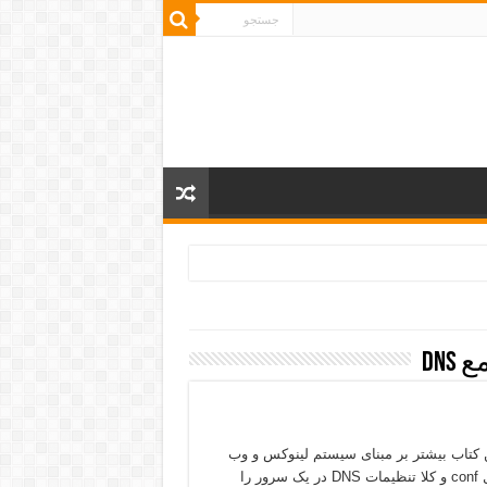
DN
 می شوید.توضیحات این کتاب بیشتر بر مبنای سیستم لینوکس و وب
سرور آپاچی هست. بررسی bind و resolver و همچنین تنظیمات فایل conf و کلا تنظیمات DNS در یک سرور را