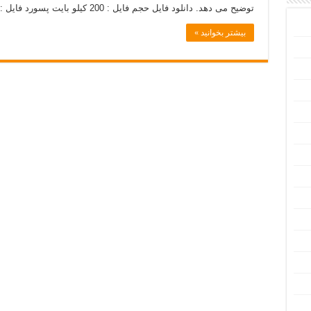
توضیح می دهد. دانلود فایل حجم فایل : 200 کیلو بايت پسورد فایل : pccamp.ir [در صورت وجود به …
بیشتر بخوانید »