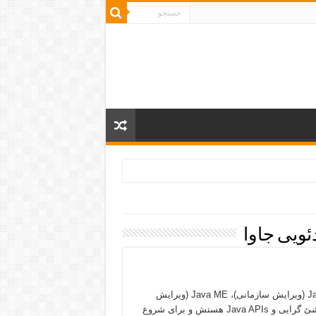
ویی جاوا
جاوا در جاوا ۳ ویرایش داریم، Java SE (ویرایش استاندارد)، Java EE (ویرایش سازمانی)، Java ME (ویرایش
میکرو) که ویرایش استاندارد، پایه جاواست که شامل مفاهیم پایه و شئ گرایی و Java APIs هستش و برای شروع