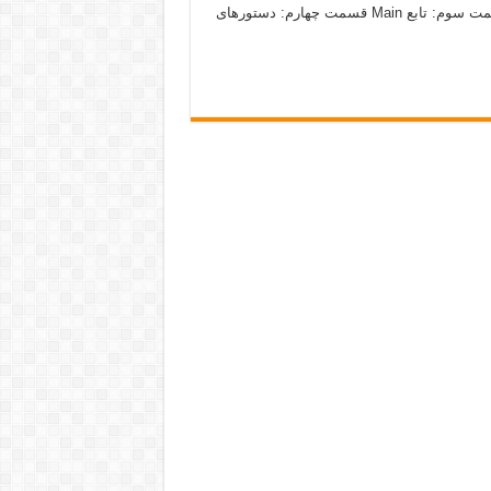
دروس : قسمت اول: باز کردن یک پروژه قسمت دوم: فضای نام قسمت سوم: تابع Main قسمت چهارم: دستورهای