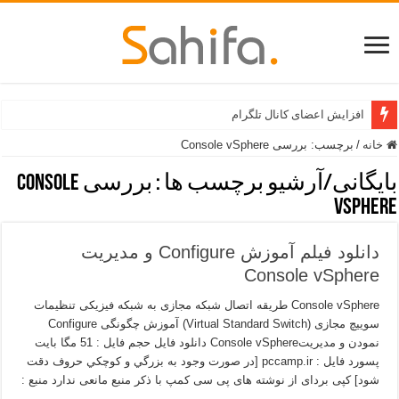
افزایش اعضای کانال تلگرام
خانه
/
برچسب:
بررسی Console vSphere
بایگانی/آرشیو برچسب ها :
بررسی Console
vSphere
دانلود فیلم آموزش Configure و مدیریت
Console vSphere
Console vSphere طریقه اتصال شبکه مجازی به شبکه فیزیکی تنظیمات
سوییچ مجازی (Virtual Standard Switch) آموزش چگونگی Configure
نمودن و مدیریتConsole vSphere دانلود فایل حجم فایل : 51 مگا بايت
پسورد فایل : pccamp.ir [در صورت وجود به بزرگي و كوچكي حروف دقت
شود] کپی بردای از نوشته های پی سی کمپ با ذکر منبع مانعی ندارد منبع :
پی …