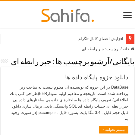
افزایش اعضای کانال تلگرام
خانه
/
برچسب:
جبر رابطه ای
بایگانی/آرشیو برچسب ها :
جبر رابطه ای
دانلود جزوه پایگاه داده ها
DataBase در این جزوه که نویسنده آن معلوم نیست به مباحث زیر
پرداخته شده است. تاریخچه و مفاهیم اولیه نمودارEER(طراحی كلی بانك
اطلاعاتی) تعریف پایگاه داده ها ساختارهای داده یی ساختارهای داده یی
جبر رابطه ای حساب رابطه ای SQL وابستگی تابعی نرمال سازی دانلود
فایل حجم فایل : 3.4 مگا بايت پسورد فایل : pccamp.ir [در صورت وجود
به …
بیشتر بخوانید »