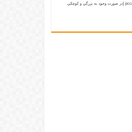
روی ESXi دانلود فایل حجم فایل : 62 مگا بايت پسورد فایل : pccamp.ir [در صورت وجود به بزرگي و كوچكي