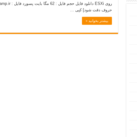
حروف دقت شود] کپی …
بیشتر بخوانید »