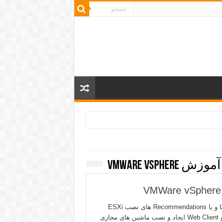
VMWare vSphere
VMWare vSphere آموزش ملزومات و یا Requirement ها ، توصیه ها و یا Recommendations های نصب ESXi
آموزش نکات و ترفندهای ESXi Console تنظیمات vSphere Client و Web Client ایجاد و نصب ماشین های مجازی