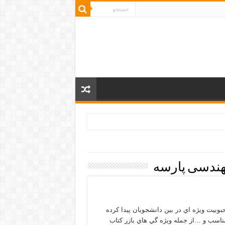
هندسی پارسه
وبيت ويژه اي در بين دانشجويان پيدا كرده
ناسب و …از جمله ويژه گي هاي بازر كتاب