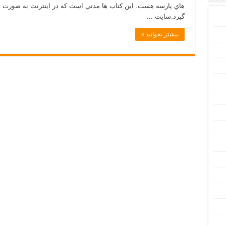
هاي پارسه هست. اين كتاب ها مدتي است كه در اينترنت به صورت ها
گيرد.سايت …
بیشتر بخوانید »