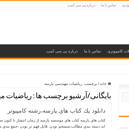
وتری
تماس با ما
درباره پی سی کمپ
ات کامپیوتری
تماس با ما
درباره پی سی کمپ
خانه
/
برچسب:
ریاضیات مهندسی پارسه
بایگانی/آرشیو برچسب ها :
ریاضیات م
دانلود پك كتاب هاي پارسه،رشته كامپيوتر
كتاب هاي پارسه كتاب هاي موسسه پارسه از زمان انتشار تا كنون محب
اند.دسته بندي مطالب،منسجم بودن ،قابل فهم تر بودن ،جمع بندي م