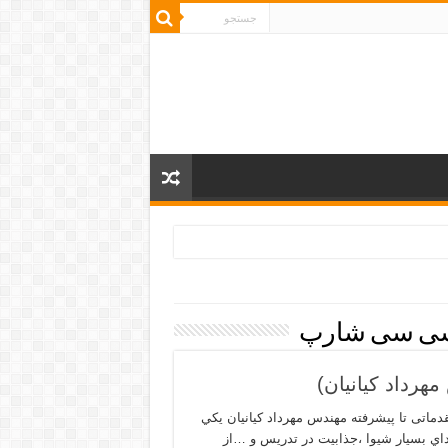
شی سی شارپ
رداد کیانیان)
دماتی تا پیشرفته مهندس مهرداد كيانيان يكي
داي بسيار شيوا ،جذابيت در تدريس و …از