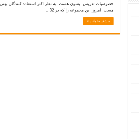
خصوصيات تدريس ايشون هست. به نظر اكثر استفاده كنندگان بهترين
هست. امروز این مجموعه را كه در 32 …
بیشتر بخوانید »