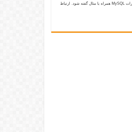
مهم و كاربردي MySQL اشاره مي شود. سعي شده كه تمامي دستورات MySQL همراه با مثال گفته شود. ارتباط