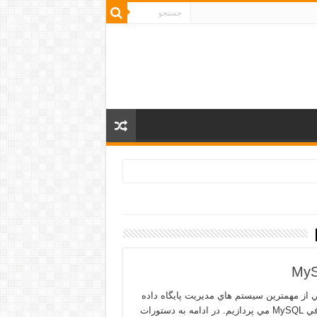
يكي از مهمترين سيستم هاي مديريت پايگاه داده
يعني MySQL را براي شما آماده كرده ايم. در اين كتاب ابتدا به معرفي MySQL مي پردازيم. در ادامه به دستورات