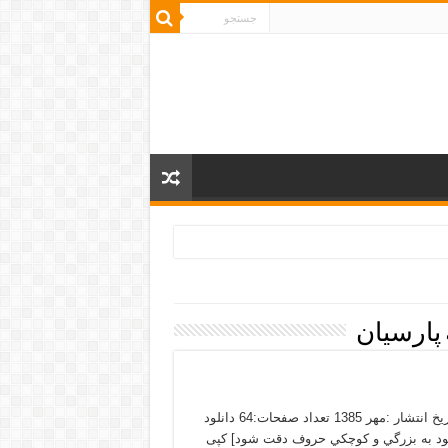
پارسیان
کتاب مبانی شبکه نوشته هاتوری هانزو ناشر :شهر مجازی پارسیان تاریخ انتشار :مهر 1385 تعداد صفحات:64 دانلود
يت پسورد فایل : pccamp.ir [در صورت وجود به بزرگي و كوچكي حروف دقت شود] کپی