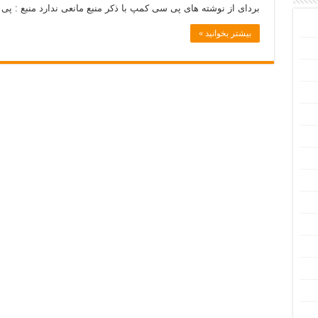
بردای از نوشته های پی سی کمپ با ذکر منبع مانعی ندارد منبع :
بیشتر بخوانید »