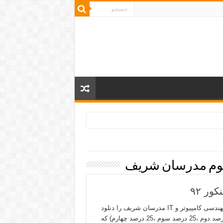
آزمون مدرسان شریف در ادامه می توانید آزمون های کنکور ارشد مهندسی کامپیوتر و IT مدرسان شریف را دنلود
کنید. کل آزمون ها در 4 دوره برگزار شده است (25 درصد اول ،25 درصد دوم ،25 درصد سوم ،25 درصد چهارم) که