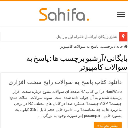
افزایش اعضای کانال تلگرام
شارژ رایگان ایرانسل،همراه اول و رایتل
خانه
/
برچسب:
پاسخ به سوالات کامپیوتر
بایگانی/آرشیو برچسب ها :
پاسخ به
سوالات کامپیوتر
دانلود کتاب پاسخ به سوالات رایج سخت افزاری
HardWare در این کتاب 47 صفحه ای سوالات متنوع درباره سخت افزار
پرسیده شده و به آن جواب داده شده است. نمونه سوالات: اسلات gear
چیست؟ AGP چیست؟ عملکرد صدا در کانال های مختلف RZ در برخی
مادربرد ها به چه معناست؟ و… دانلود فایل حجم فایل : 315 کیلو بايت
پسورد فایل : pccamp.ir [در صورت وجود به بزرگي …
بیشتر بخوانید »