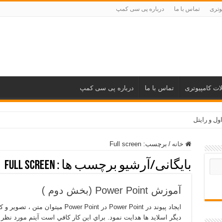
وتری
تماس با ما
درباره پی سی کمپ
ات کامپیوتری
تماس با ما
درباره پی سی کمپ
ول و رایتل
خانه
/
برچسب:
Full screen
بایگانی/آرشیو برچسب ها :
Full screen
آموزش Power Point (بخش دوم )
ديگر اسلايد ها هدايت نمود. براي اين کار کافي است آيتم مورد نظر را 