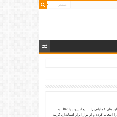
ايجاد پيوند در Power Point در Power Point ميتوان متن ، تصوير و کليد هاي عملياتي را با ايجاد پيوند يا Link به
انتخاب کرده و از نوار ابزار استاندارد گزينه