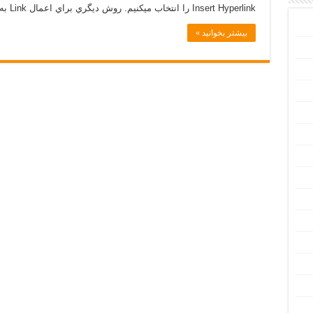
Insert Hyperlink را انتخاب ميکنيم. روش ديگري براي اعمال Link به آيتم ، راست کليک …
بیشتر بخوانید »