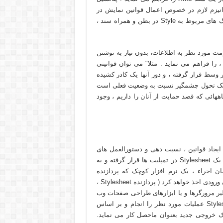
ش Style Sheet مطرح بوده و مکانيزم لازم در خصوص اعمال قوانين نمايش در
خصوص اطلاعات موجود در سند XML را بدون نياز به استفاده از تگ های مربوط به Style در بطن و همراه سند ،
عمال فرمت مورد نظر به اطلاعات، بدون نياز به نوشتن
 فراهم می نمايد . مثلا" می توان قوانينی
وسط قرار گرفته ، و دور آنها يک کادر کشيده
. ويژگی فوق يک تحول چشمگير نسبت به وضعيت فعلی است
اههائی که قصد حمايت از آنان را داريم ، وجود
کمک به طراحان بمنظور ايجاد قوانين ، نسبت دهی و دستورالعمل های
پردازش برای انواع اطلاعات موجود در يک سند است . قوانين در يک Stylesheet در تمپليت ها قرار گرفته و به
ان اجراء ، يک نرم افزار کوچک که پردازنده
StyleSheet ناميده می شود ، سند XML و يک StyleSheet را بعنوان ورودی اخذ خواهد کرد ( پردازنده Stylesheet ،
را به XML اعمال می نمايد ، نظير مرورگرها و يا ابزارهای طراحی صفحات وب
وجود دارد) . پردازنده بر اساس دستورالعمل های موجود در Stylesheet عمليات مورد نظر را انجام و بر اساس
ک خروجی جديد بعنوان ماحصل کار می نمايد.