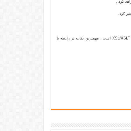
شر کرد.
استانداردهای اساسی در زمان انتشار سندهای XML شامل CSS و XSL/XSLT است . مهمترين نکات در رابطه با