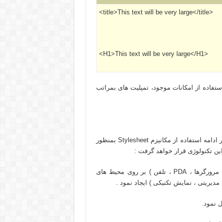
<title>This text will be very large</title>
<H1>This text will be very large</H1>
ستفاده از امکانات موجود، تمپليت های بمراتب
با تفکيک دستورالعمل های فرمت اطلاعات از محتويات اطلاعات و در ادامه استفاده از مکانيزم Stylesheet بمنظور
 اين تکنولوژی قرار خواهد گرفت :
می توان StyleSheet های متفاوتی را برای دستگاه های متفاوت ( مرورگرها ، PDA ، تلفن ) بر روی محيط های