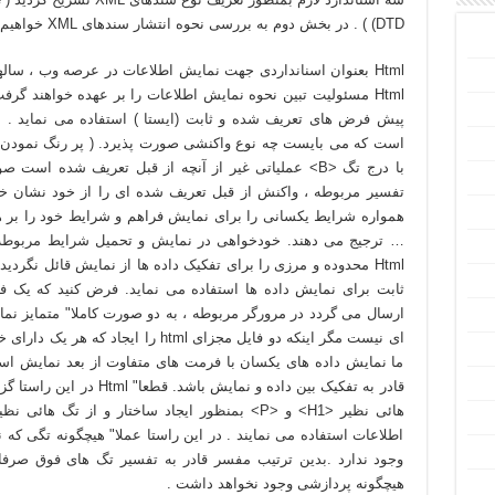
DTD) ) . در بخش دوم به بررسی نحوه انتشار سندهای XML خواهيم پرداخت .
Html بعنوان اسنانداردی جهت نمايش اطلاعات در عرصه وب ، سا
Html مسئوليت تبين نحوه نمايش اطلاعات را بر عهده خواهند گرف
است که می بايست چه نوع واکنشی صورت پذيرد. ( پر رنگ نمودن متن
تفسير مربوطه ، واکنش از قبل تعريف شده ای را از خود نشان خ
همواره شرايط يکسانی را برای نمايش فراهم و شرايط خود را بر 
… ترجيج می دهند. خودخواهی در نمايش و تحميل شرايط مربوطه ا
Html محدوده و مرزی را برای تفکيک داده ها از نمايش قائل نگرد
ارسال می گردد در مرورگر مربوطه ، به دو صورت کاملا" متمايز نما
ای نيست مگر اينکه دو فايل مجزای html 
ما نمايش داده های يکسان با فرمت های متفاوت از بعد نمايش اس
اطلاعات استفاده می نمايند . در اين راستا عملا" هيچگونه تگی که 
وجود ندارد .بدين ترتيب مفسر قادر به تفسير تگ های فوق صرفا"
هيچگونه پردازشی وجود نخواهد داشت .