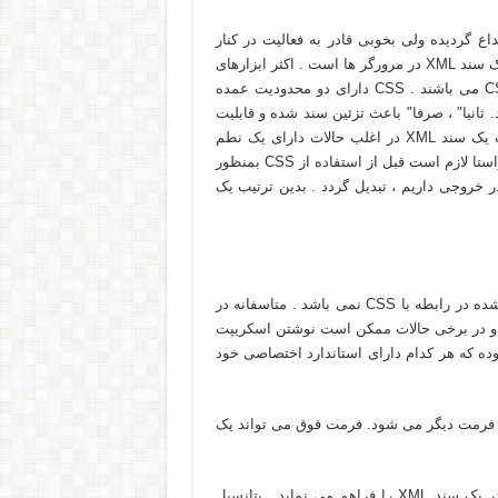
 زبان Style بوده که بمنظور استفاده در سندهای Html ابداع گرديده ولی بخوبی قادر به فعاليت در کنار
سندهای XML نيز می باشد . CSS مکانيزمی مناسب برای نمايش يک سند XML در مرورگر ها است . اکثر ابزارهای
توليد صفحات وب دارای امکانات لازم برای توليد اسکريپت های CSS می باشند . CSS دارای دو محدوديت عمده
. ثانيا" ، صرفا" باعث تزئين سند شده و قابليت
تغيير در دنباله اطلاعات موجود در سند را نخواهد داشت . محتويات يک سند XML در اغلب حالات دارای يک نطم
متفاوت نسبت به حالتی است که قصد نمايش آنها را داريم .در اين راستا لازم است قبل از استفاده از CSS بمنظور
 خروجی داريم ، تبديل گردد . بدين ترتيب يک
XSL يک زبان مبتنی بر XML است که دارای محدوديت های اشاره شده در رابطه با CSS نمی باشد . متاسفانه در
م برای ايجاد اسکريپت های XSL محدود بوده و در برخی حالات ممکن است نوشتن اسکريپت
يژگی منحصر بفرد بوده که هر کدام دارای استاندارد اختصاصی خود
Tranformation)) . ويژگی فوق باعث انتقال يک سند XML به فرمت ديگر می شود. فرمت فوق می تواند يک
– Pointing)XPath) . ويژگی فوق امکان مشخص نمودن هر مکان در يک سند XML را فراهم می نمايد . پتانسيل