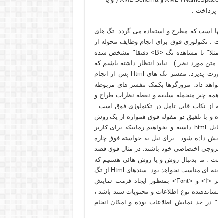
لها است که مطرح و استفاده می گردد. تگ های
ت . تکنولوژی فوق برای انجام وظايف محوله از
پيش فرض های تعريف شده و ثابت (ايستا ) استفاده می نمايد . مثلا" با مشاهده تگ <B> دقيقا" مشخص شده
 مورد نظر ) . نبايد انتظار داشته باشيم که
با درج تگ <B> عملياتی غير از آنچه از قبل تعريف شده است صورت پذيرد. مفسر تگ های Html پس از انجام
واهد داد. مرورگرها بکمک مفسر های مربوطه
همه چيز منجمله سليقه و نقطه نظرات طراح و
ز نکات قابل تامل در تکنولوژی فوق است .
يده و با تلفيق دو مقوله فوق همواره از يک روش
ثابت برای نمايش داده ها استفاده می نمايد. فرض کنيد که يک فايل html داشته و بخواهيم زمانيکه برای کاربر
يش داده شود . برای نيل به خواسته فوق چاره
را ايجاد که هر يک دارای خروجی اختصاصی خود باشند. در مثال فوق قصد
ت . ما بدنبال روش و يا روش هائی هستيم که
قادر به تفکيک بين داده و نمايش باشد. قطعا" Html در اين راستا گزينه ای مناسب نخواهد بود. سندهای Html از تگ
هائی نظير <H1> و <P> بمنظور ايجاد ساختار و از تگ هائی نظير <I> و <Font> بمنظور ايجاد فرمت نمايش
نشاندهنده نوع اطلاعات و محتويات سند باشد ،
 در حد نمايش اطلاعات بوده و امکان انجام