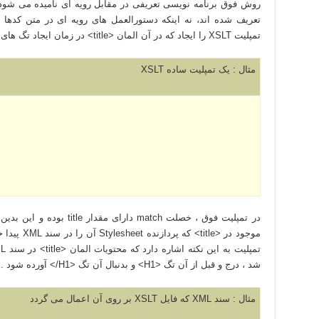
روش فوق برنامه نويسی تعريفی در مقابل رويه ای ناميده می شود 
تعريف شده اند، نه اينکه دستورالعمل های رويه ای در متن کدها 
تمپليت XSLT را ايجاد که در آن المان <title> در زمان ايجاد تگ های Html ، درشت نوشته شده خواهند شد .
مثال : يک تمپليت ساده XSLT
در تمپليت فوق ، خصلت match 
موجود در <le
شد ، درج و قبل از آن تگ <H1> و بدنبال آن تگ <H1/> آورده شود . فرض کنيد فايل XML مشابه زير باشد :
مثال : سند XML که فايل XSLT بر روی آن اعمال می گردد