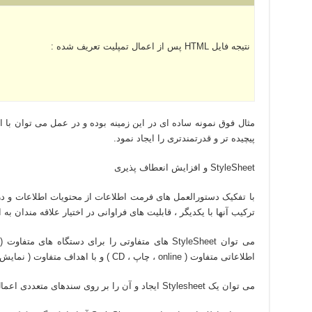
نتيجه فايل HTML پس از اعمال تمپليت تعريف شده :
مثال فوق نمونه ساده ای در اين زمينه بوده و در عمل می توان با ا
پيچيده تر و قدرتمندتری را ايجاد نمود.
StyleSheet و افزايش انعطاف پذيری
ترکيب آنها با يکديگر ، قابليت های فراوانی در اختيار علاقه مندان به
اطلاعاتی متفاوت ( online ، چاپ ، CD ) و با اهداف متفاوت ( نمايش مديريتی ، نمايش تکنيکی ) ايجاد نمود .
می توان يک Stylesheet ايجاد و آن را بر روی سندهای متعددی اعمال نمود.