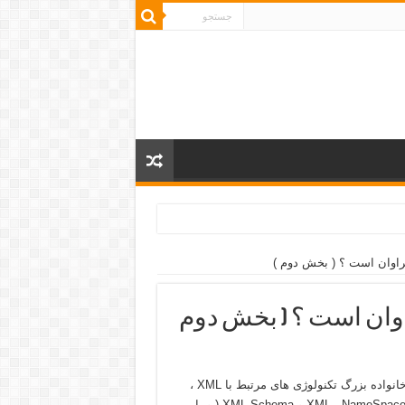
راوان است ؟ ( بخش دوم
در بخش اول، مفاهيم اوليه تکنولوژی XML بررسی و پس از معرفی خانواده بزرگ تکنولوژی های مرتبط با XML ،
سه استاندارد لازم بمنظور تعريف نوع سندهای XML تشريح گرديد ( XML ، NameSpace و XML-Schema ( و يا