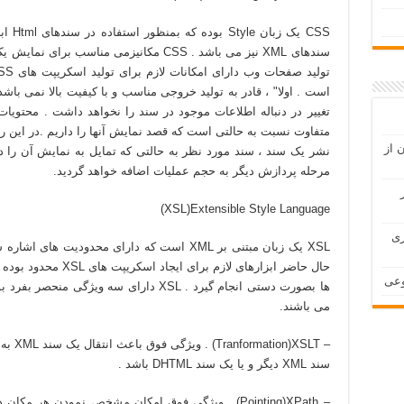
CSS يک
است . اولا" ، قادر به توليد خروجی مناسب و با کيفيت بالا نمی باشد
 از
نشر يک سند ، سند مورد نظر به حالتی که تمايل به نمايش آن را در
مرحله پردازش ديگر به حجم عمليات اضافه خواهد گرديد.
XSL)Extensible Style Language)
ری
حال حاضر ابزارهای لاز
ها بصورت دستی انجام گيرد . XSL دارای سه و
می باشند.
– XSLT
سند XML ديگر و يا يک سند DHTML باشد .