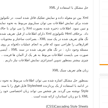
حل مشکل با استفاده از XML
Xml بين دو مقوله داده و نمايش تفکيک قائل شده است. در تکنول
شده برای نمايش اطلاعات می توان سناريوی مربوط به نحوه نمايش
و تبين نمود. اطلاعات ذخيره شده
داد. برخلاف Html تکتولوژی Xml دارای اطلاعا
تگ های تعريف شده در يک سند XML ، بصراحت 
مسئله وجود دارد 
صورت می بايست اطلاعات مربوط به هر يک از المان ها فرمت ، تا خو
چيزی بيشتر بمنظور تدوين استراتژی نمايش اطلاعات نياز داريم .
زبان های تعريف سبک XML
بمنظور حل مشکل اشاره شده می توان اطلاعات مربوط به نحوه نماي
Style نوشته می گردند. هر شخص می تواند زبان اختصاصی خود را 
XML با دو زبان استاندارد ارائه شده است .
CSS)Cascading Style Sheets)