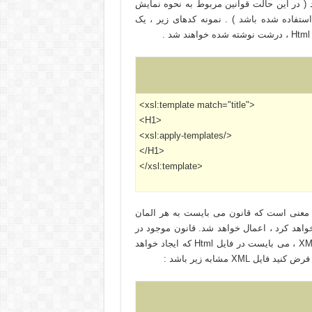
( در اين حالت قوانين مربوط به نحوه نمايش
استفاده شده باشد ) . نمونه کدهای زير ، يک
<xsl:template match="title">
<H1>
<xsl:apply-templates/>
</H1>
</xsl:template>
دارای مقدار title بوده و اين بدين معنی است که قانون می بايست به هر المان
tit> که پردازنده Stylesheet آن را در سند XML پيدا خواهد کرد ، اعمال خواهد شد. قانون موجود در
تمپليت به اين نکته اشاره دارد که محتويات المان <title> در سند XML ، می بايست در فايل Html که ايجاد خواهد