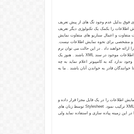
وژی فوق بدليل عدم وجود تگ های از پيش تعريف
 اطلاعات را بکمک يک تکنولوژی ديگر تعريف
 بصورت Xml را می توان با حالات متفاوت و اعمال سناريو های متفاوت نمايش
ت از قبل تعريف شده و مشخصی برای نحوه نمايش اطلاعات نيست.
ساختار و محتويات را ارائه خواهند داد . در اين حالت می توان نرم
افزارهائی را طراحی نمود که قادر به انجام عمليات دلخواه بر روی اطلاعات موجود در سند XML باشند . هنوز يک
: در تگ های تعريف شده در سند XML ، آيتمی وجود ندارد که به کامپيوتر اعلام نمايد به چه
انندگان قادر به خواندن آنان باشند . ما به
ش اطلاعات را در يک فايل مجزا قرار داده و
در ادامه با استفاده از يک پردازنده Stylesheet فايل فوق را با سند XML ترکيب نمود. Stylesheet توسط زبان های
در اين زمينه پياده سازی و استفاده نمايد ولی