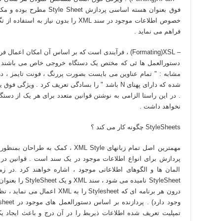
فوق بعنوان هسته اساسی پرداز
فراهم می نمايد .
– Formating)XSL) ، فرآيندی است که بر اساس آن امکان ا
دستورالعمل ها ئی که مختص يک دستگاه خروجی خاص می باشند ، را
مشابه : " تمام عناوين می بايست بصورت پررنگ ، فونت تايمز ، در 
شده که دارای پهنای N باشد " را بسادگی تعريف کرد 
. در اين راستا الزامی به نوشتن قوانين متعدد برای هر يک از دستگ
نخواهد داشت .
StyleSheets چگونه کار می کند ؟
مهمترين اصل تمام زبانهای XML Style ، 
المان ها و الگوهای اطلاعاتی موجود ، اشاره خواهند کرد .در زم
درون هر برنامه ای که Stylesheet 
تمپليت تعريف شده اطلاعات ذيربط را در آن درج و باعث ايجاد ي