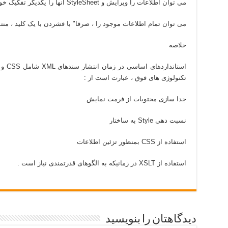
می توان اطلاعات را ويرايش و StyleSheet آنها را يکديگر تفکيک خواهد کرد .
می توان تمام اطلاعات موجود را ، صرفا" با فشردن با يک کليد ، منت
خلاصه
تکنولوژی های فوق ، عبارت است از :
جدا سازی محتويات از فرمت نمايش
نسبت دهی Style به ساختار
استفاده از CSS بمنظور تزئين اطلاعات
استفاده از XSLT در زمانيکه به الگوهای قدرتمندی نياز است .
دیدگاهتان را بنویسید