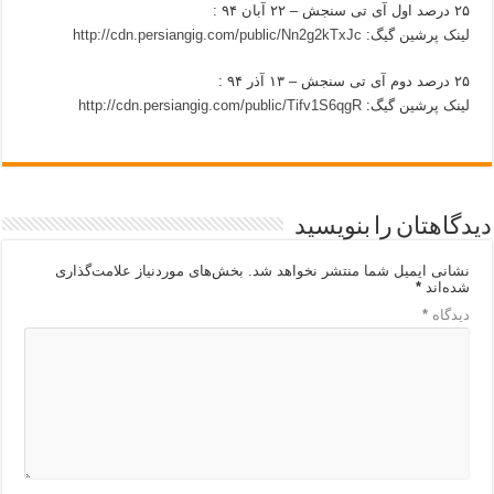
۲۵ درصد اول آی تی سنجش – ۲۲ آبان ۹۴ :
لینک پرشین گیگ:
http://cdn.persiangig.com/public/Nn2g2kTxJc
۲۵ درصد دوم آی تی سنجش – ۱۳ آذر ۹۴ :
لینک پرشین گیگ:
http://cdn.persiangig.com/public/Tifv1S6qgR
دیدگاهتان را بنویسید
نشانی ایمیل شما منتشر نخواهد شد.
بخش‌های موردنیاز علامت‌گذاری
شده‌اند
*
دیدگاه
*